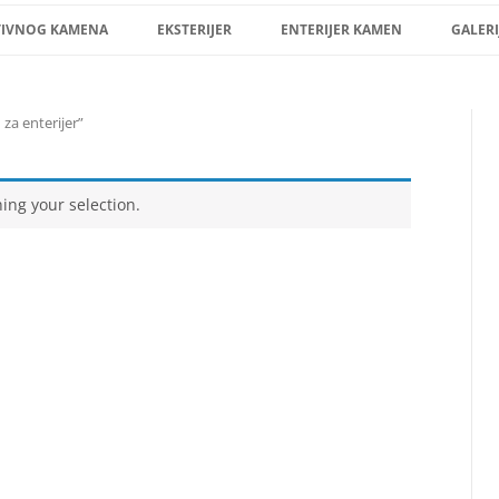
Skip
to
TIVNOG KAMENA
EKSTERIJER
ENTERIJER KAMEN
GALERI
content
za enterijer”
ng your selection.