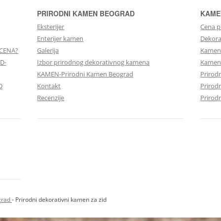
PRIRODNI KAMEN BEOGRAD
KAME
Eksterijer
Cena p
Enterijer kamen
Dekora
 CENA?
Galerija
Kamen 
D-
Izbor prirodnog dekorativnog kamena
Kameni
KAMEN-Prirodni Kamen Beograd
Prirod
D
Kontakt
Prirod
Recenzije
Prirod
grad
- Prirodni dekorativni kamen za zid