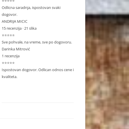
⭐⭐⭐⭐⭐
Odlicna saradnja, ispostovan svaki
dogovor.
ANDRIJA MICIC
15 recenzija · 21 slika
⭐⭐⭐⭐⭐
Sve pohvale, na vreme, sve po dogovoru.
Darinka Mitrović
1 recenzija
⭐⭐⭐⭐⭐
Ispostovan dogovor. Odlican odnos cene i
kvaliteta.