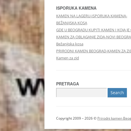
ISPORUKA KAMENA
KAMEN NA LAGERU-ISPORUKA KAMENA-
BEŽANIJSKA KOSA
GDE U BEOGRADU KUPITI KAMEN I KOJA JE
KAMEN ZA OBLAGANJE ZIDA-NOVI BEOGRA
Bežanijska kosa
PRIRODNI KAMEN BEOGRAD-KAMEN ZA ZI
Kamen za zid
PRETRAGA
Search
for:
Copyright 2009 – 2026 ©
Prirodni kamen Beo