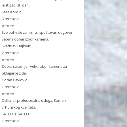
je stigao isti dan…..
Sasa Kordic
3 recenzije
⭐⭐⭐⭐⭐
Sve pohvale za firmu, ispoštovan dogovor
veoma dobar izbor kamena.
Svetislav Isajlovic
2 recenzije
⭐⭐⭐⭐⭐
Dobra saradnja i veliki izbor kamena za
oblaganje zida.
Goran Pavlovic
1 recenzija
⭐⭐⭐⭐⭐
Odlicna i profesionalna usluga. Kamen
vrhunskog kvaliteta.
SATELITE SATELIT
1 recenzija