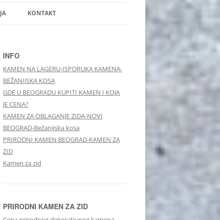
JA
KONTAKT
INFO
KAMEN NA LAGERU-ISPORUKA KAMENA-
BEŽANIJSKA KOSA
GDE U BEOGRADU KUPITI KAMEN I KOJA
JE CENA?
KAMEN ZA OBLAGANJE ZIDA-NOVI
BEOGRAD-Bežanijska kosa
PRIRODNI KAMEN BEOGRAD-KAMEN ZA
ZID
Kamen za zid
PRIRODNI KAMEN ZA ZID
Cena prirodnog dekorativnog kamena