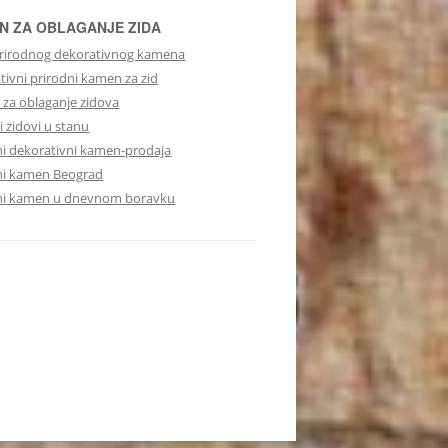
N ZA OBLAGANJE ZIDA
rirodnog dekorativnog kamena
tivni prirodni kamen za zid
za oblaganje zidova
 zidovi u stanu
ni dekorativni kamen-prodaja
ni kamen Beograd
ni kamen u dnevnom boravku