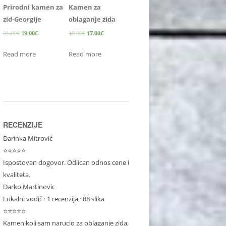
Prirodni kamen za
Kamen za
zid-Georgije
oblaganje zida
21.00
€
19.00
€
19.00
€
17.00
€
Read more
Read more
RECENZIJE
Darinka Mitrović
⭐⭐⭐⭐⭐
Ispostovan dogovor. Odlican odnos cene i
kvaliteta.
Darko Martinovic
Lokalni vodič
· 1 recenzija · 88 slika
⭐⭐⭐⭐⭐
Kamen koji sam narucio za oblaganje zida,