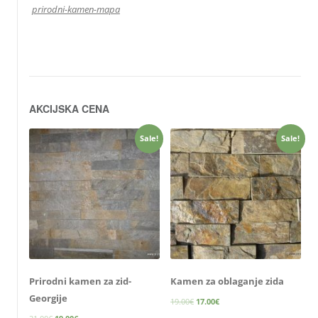
prirodni-kamen-mapa
AKCIJSKA CENA
Sale!
Sale!
Prirodni kamen za zid-
Kamen za oblaganje zida
Georgije
19.00
€
17.00
€