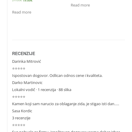
21.00
€
19.00
€
Read more
Read more
RECENZIJE
Darinka Mitrović
⭐⭐⭐⭐⭐
Ispostovan dogovor. Odlican odnos cene i kvaliteta.
Darko Martinovic
Lokalni vodič
· 1 recenzija · 88 slika
⭐⭐⭐⭐⭐
Kamen koji sam narucio za oblaganje zida, je stigao isti dan…..
Sasa Kordic
3 recenzije
⭐⭐⭐⭐⭐