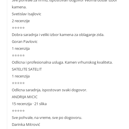
Sve pohvale za firmu, ispoštovan dogovor veoma dobar izbor
kamena.
Svetislav Isajlovic
2 recenzije
⭐⭐⭐⭐⭐
Dobra saradnja i veliki izbor kamena za oblaganje zida.
Goran Pavlovic
1 recenzija
⭐⭐⭐⭐⭐
Odlicna i profesionalna usluga. Kamen vrhunskog kvaliteta.
SATELITE SATELIT
1 recenzija
⭐⭐⭐⭐⭐
Odlicna saradnja, ispostovan svaki dogovor.
ANDRIJA MICIC
15 recenzija · 21 slika
⭐⭐⭐⭐⭐
Sve pohvale, na vreme, sve po dogovoru.
Darinka Mitrović