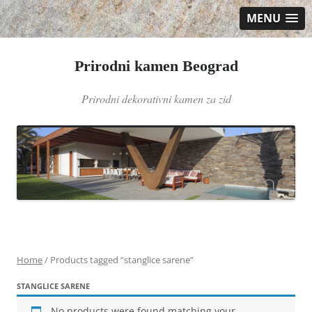
MENU
Prirodni kamen Beograd
Prirodni dekorativni kamen za zid
Skip
to
content
Home
/ Products tagged “stanglice sarene”
STANGLICE SARENE
No products were found matching your