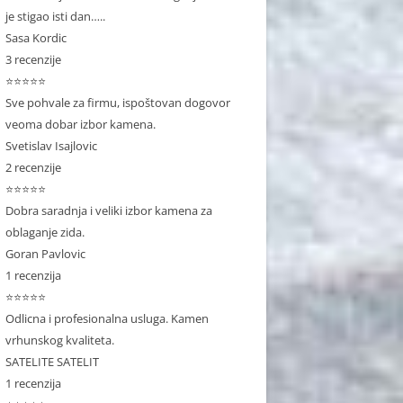
je stigao isti dan…..
Sasa Kordic
3 recenzije
⭐⭐⭐⭐⭐
Sve pohvale za firmu, ispoštovan dogovor
veoma dobar izbor kamena.
Svetislav Isajlovic
2 recenzije
⭐⭐⭐⭐⭐
Dobra saradnja i veliki izbor kamena za
oblaganje zida.
Goran Pavlovic
1 recenzija
⭐⭐⭐⭐⭐
Odlicna i profesionalna usluga. Kamen
vrhunskog kvaliteta.
SATELITE SATELIT
1 recenzija