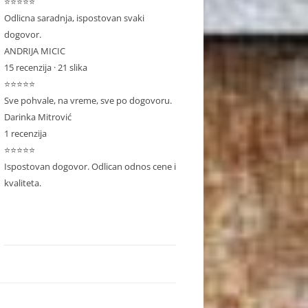
⭐⭐⭐⭐⭐
Odlicna saradnja, ispostovan svaki
dogovor.
ANDRIJA MICIC
15 recenzija · 21 slika
⭐⭐⭐⭐⭐
Sve pohvale, na vreme, sve po dogovoru.
Darinka Mitrović
1 recenzija
⭐⭐⭐⭐⭐
Ispostovan dogovor. Odlican odnos cene i
kvaliteta.