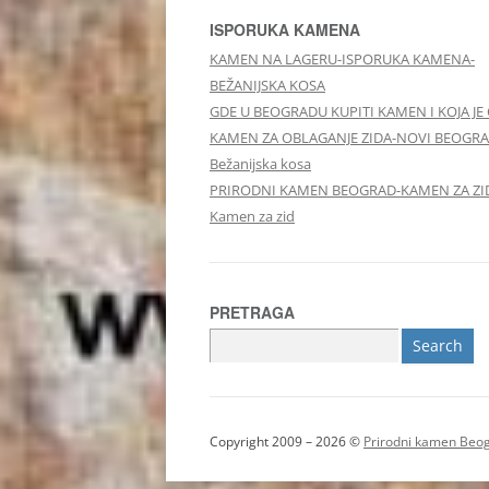
ISPORUKA KAMENA
KAMEN NA LAGERU-ISPORUKA KAMENA-
BEŽANIJSKA KOSA
GDE U BEOGRADU KUPITI KAMEN I KOJA JE
KAMEN ZA OBLAGANJE ZIDA-NOVI BEOGRA
Bežanijska kosa
PRIRODNI KAMEN BEOGRAD-KAMEN ZA ZI
Kamen za zid
PRETRAGA
Search
for:
Copyright 2009 – 2026 ©
Prirodni kamen Beo