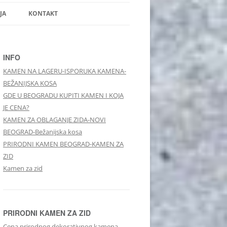
JA
KONTAKT
INFO
KAMEN NA LAGERU-ISPORUKA KAMENA-
BEŽANIJSKA KOSA
GDE U BEOGRADU KUPITI KAMEN I KOJA
JE CENA?
KAMEN ZA OBLAGANJE ZIDA-NOVI
BEOGRAD-Bežanijska kosa
PRIRODNI KAMEN BEOGRAD-KAMEN ZA
ZID
Kamen za zid
PRIRODNI KAMEN ZA ZID
Cena prirodnog dekorativnog kamena