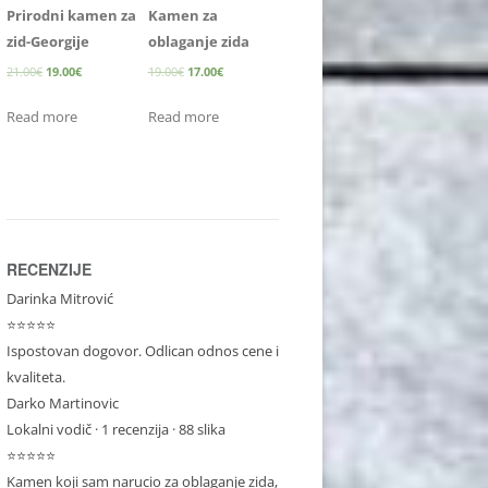
Prirodni kamen za
Kamen za
zid-Georgije
oblaganje zida
21.00
€
19.00
€
19.00
€
17.00
€
Read more
Read more
RECENZIJE
Darinka Mitrović
⭐⭐⭐⭐⭐
Ispostovan dogovor. Odlican odnos cene i
kvaliteta.
Darko Martinovic
Lokalni vodič
· 1 recenzija · 88 slika
⭐⭐⭐⭐⭐
Kamen koji sam narucio za oblaganje zida,