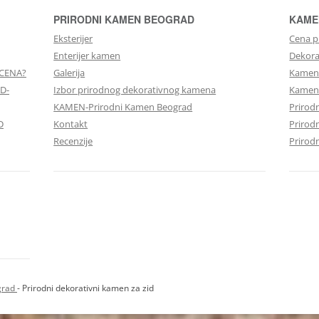
PRIRODNI KAMEN BEOGRAD
KAME
Eksterijer
Cena p
Enterijer kamen
Dekora
 CENA?
Galerija
Kamen 
D-
Izbor prirodnog dekorativnog kamena
Kameni
KAMEN-Prirodni Kamen Beograd
Prirod
D
Kontakt
Prirod
Recenzije
Prirod
grad
- Prirodni dekorativni kamen za zid