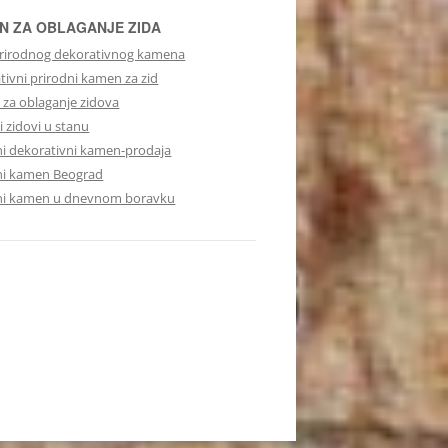
N ZA OBLAGANJE ZIDA
rirodnog dekorativnog kamena
tivni prirodni kamen za zid
za oblaganje zidova
 zidovi u stanu
ni dekorativni kamen-prodaja
ni kamen Beograd
ni kamen u dnevnom boravku