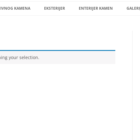
Skip
to
TIVNOG KAMENA
EKSTERIJER
ENTERIJER KAMEN
GALERI
content
ng your selection.