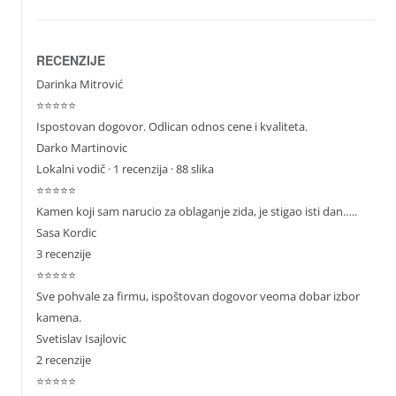
RECENZIJE
Darinka Mitrović
⭐⭐⭐⭐⭐
Ispostovan dogovor. Odlican odnos cene i kvaliteta.
Darko Martinovic
Lokalni vodič
· 1 recenzija · 88 slika
⭐⭐⭐⭐⭐
Kamen koji sam narucio za oblaganje zida, je stigao isti dan…..
Sasa Kordic
3 recenzije
⭐⭐⭐⭐⭐
Sve pohvale za firmu, ispoštovan dogovor veoma dobar izbor
kamena.
Svetislav Isajlovic
2 recenzije
⭐⭐⭐⭐⭐