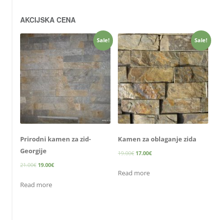
AKCIJSKA CENA
Sale!
Sale!
Prirodni kamen za zid-
Kamen za oblaganje zida
Georgije
19.00
€
17.00
€
21.00
€
19.00
€
Read more
Read more