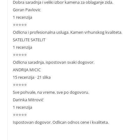
Dobra saradnja i veliki izbor kamena za oblaganje zida.
Goran Pavlovic
1 recenzija
⭐⭐⭐⭐⭐
Odlicna i profesionalna usluga. Kamen vrhunskog kvaliteta.
SATELITE SATELIT
1 recenzija
⭐⭐⭐⭐⭐
Odlicna saradnja, ispostovan svaki dogovor.
ANDRIJA MICIC
15 recenzija · 21 slika
⭐⭐⭐⭐⭐
Sve pohvale, na vreme, sve po dogovoru.
Darinka Mitrović
1 recenzija
⭐⭐⭐⭐⭐
Ispostovan dogovor. Odlican odnos cene i kvaliteta.