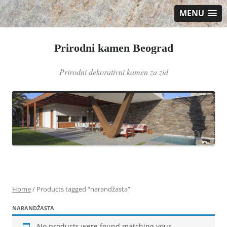
MENU
Prirodni kamen Beograd
Prirodni dekorativni kamen za zid
Skip
to
content
Home
/ Products tagged “narandžasta”
NARANDŽASTA
No products were found matching your