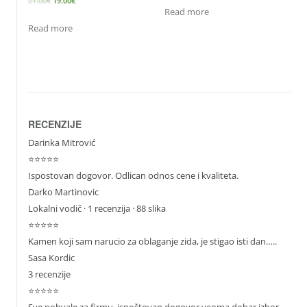
21.00
€
19.00
€
Read more
Read more
RECENZIJE
Darinka Mitrović
⭐⭐⭐⭐⭐
Ispostovan dogovor. Odlican odnos cene i kvaliteta.
Darko Martinovic
Lokalni vodič
· 1 recenzija · 88 slika
⭐⭐⭐⭐⭐
Kamen koji sam narucio za oblaganje zida, je stigao isti dan…..
Sasa Kordic
3 recenzije
⭐⭐⭐⭐⭐