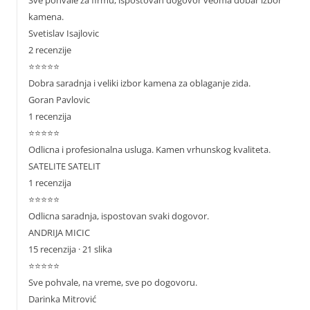
Sve pohvale za firmu, ispoštovan dogovor veoma dobar izbor
kamena.
Svetislav Isajlovic
2 recenzije
⭐⭐⭐⭐⭐
Dobra saradnja i veliki izbor kamena za oblaganje zida.
Goran Pavlovic
1 recenzija
⭐⭐⭐⭐⭐
Odlicna i profesionalna usluga. Kamen vrhunskog kvaliteta.
SATELITE SATELIT
1 recenzija
⭐⭐⭐⭐⭐
Odlicna saradnja, ispostovan svaki dogovor.
ANDRIJA MICIC
15 recenzija · 21 slika
⭐⭐⭐⭐⭐
Sve pohvale, na vreme, sve po dogovoru.
Darinka Mitrović