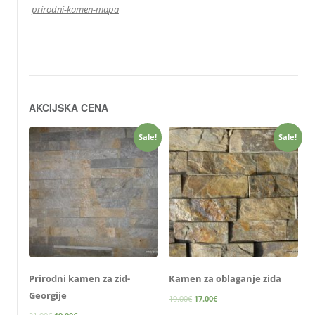
prirodni-kamen-mapa
AKCIJSKA CENA
Sale!
Sale!
Prirodni kamen za zid-
Kamen za oblaganje zida
Georgije
19.00
€
17.00
€