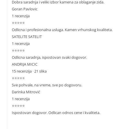
Dobra saradnja i veliki izbor kamena za oblaganje zida.
Goran Pavlovic
1 recenzija
⭐⭐⭐⭐⭐
Odlicna i profesionalna usluga. Kamen vrhunskog kvaliteta.
SATELITE SATELIT
1 recenzija
⭐⭐⭐⭐⭐
Odlicna saradnja, ispostovan svaki dogovor.
ANDRIJA MICIC
15 recenzija · 21 slika
⭐⭐⭐⭐⭐
Sve pohvale, na vreme, sve po dogovoru.
Darinka Mitrović
1 recenzija
⭐⭐⭐⭐⭐
Ispostovan dogovor. Odlican odnos cene i kvaliteta.