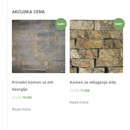
AKCIJSKA CENA
Sale!
Sale!
Prirodni kamen za zid-
Kamen za oblaganje zida
Georgije
19.00
€
17.00
€
21.00
€
19.00
€
Read more
Read more