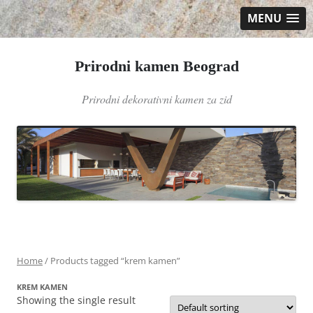
MENU
Prirodni kamen Beograd
Prirodni dekorativni kamen za zid
Skip
to
content
Home
/ Products tagged “krem kamen”
KREM KAMEN
Showing the single result