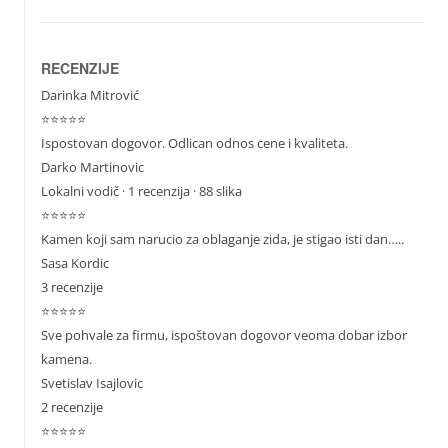
RECENZIJE
Darinka Mitrović
⭐⭐⭐⭐⭐
Ispostovan dogovor. Odlican odnos cene i kvaliteta.
Darko Martinovic
Lokalni vodič
· 1 recenzija · 88 slika
⭐⭐⭐⭐⭐
Kamen koji sam narucio za oblaganje zida, je stigao isti dan…..
Sasa Kordic
3 recenzije
⭐⭐⭐⭐⭐
Sve pohvale za firmu, ispoštovan dogovor veoma dobar izbor
kamena.
Svetislav Isajlovic
2 recenzije
⭐⭐⭐⭐⭐