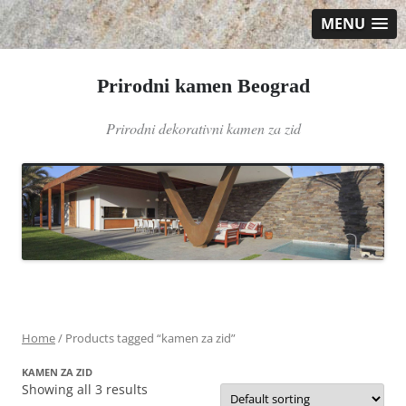
MENU
Prirodni kamen Beograd
Prirodni dekorativni kamen za zid
Skip
to
content
Home
/ Products tagged “kamen za zid”
KAMEN ZA ZID
Showing all 3 results