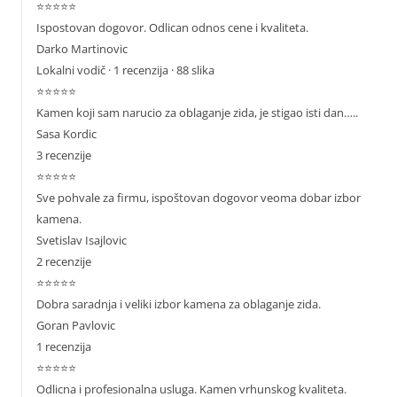
⭐⭐⭐⭐⭐
Ispostovan dogovor. Odlican odnos cene i kvaliteta.
Darko Martinovic
Lokalni vodič
· 1 recenzija · 88 slika
⭐⭐⭐⭐⭐
Kamen koji sam narucio za oblaganje zida, je stigao isti dan…..
Sasa Kordic
3 recenzije
⭐⭐⭐⭐⭐
Sve pohvale za firmu, ispoštovan dogovor veoma dobar izbor
kamena.
Svetislav Isajlovic
2 recenzije
⭐⭐⭐⭐⭐
Dobra saradnja i veliki izbor kamena za oblaganje zida.
Goran Pavlovic
1 recenzija
⭐⭐⭐⭐⭐
Odlicna i profesionalna usluga. Kamen vrhunskog kvaliteta.