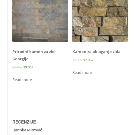
Prirodni kamen za zid-
Kamen za oblaganje zida
Georgije
19.00
€
17.00
€
21.00
€
19.00
€
Read more
Read more
RECENZIJE
Darinka Mitrović