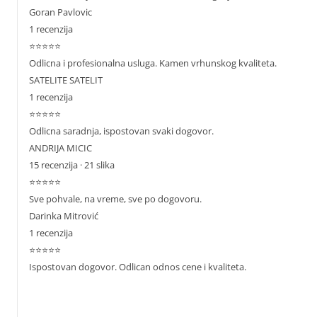
Goran Pavlovic
1 recenzija
⭐⭐⭐⭐⭐
Odlicna i profesionalna usluga. Kamen vrhunskog kvaliteta.
SATELITE SATELIT
1 recenzija
⭐⭐⭐⭐⭐
Odlicna saradnja, ispostovan svaki dogovor.
ANDRIJA MICIC
15 recenzija · 21 slika
⭐⭐⭐⭐⭐
Sve pohvale, na vreme, sve po dogovoru.
Darinka Mitrović
1 recenzija
⭐⭐⭐⭐⭐
Ispostovan dogovor. Odlican odnos cene i kvaliteta.