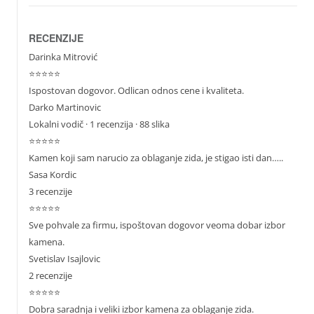
RECENZIJE
Darinka Mitrović
⭐⭐⭐⭐⭐
Ispostovan dogovor. Odlican odnos cene i kvaliteta.
Darko Martinovic
Lokalni vodič
· 1 recenzija · 88 slika
⭐⭐⭐⭐⭐
Kamen koji sam narucio za oblaganje zida, je stigao isti dan…..
Sasa Kordic
3 recenzije
⭐⭐⭐⭐⭐
Sve pohvale za firmu, ispoštovan dogovor veoma dobar izbor
kamena.
Svetislav Isajlovic
2 recenzije
⭐⭐⭐⭐⭐
Dobra saradnja i veliki izbor kamena za oblaganje zida.