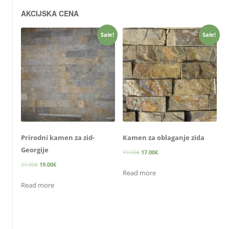
AKCIJSKA CENA
Sale!
Sale!
Prirodni kamen za zid-
Kamen za oblaganje zida
Georgije
19.00
€
17.00
€
21.00
€
19.00
€
Read more
Read more