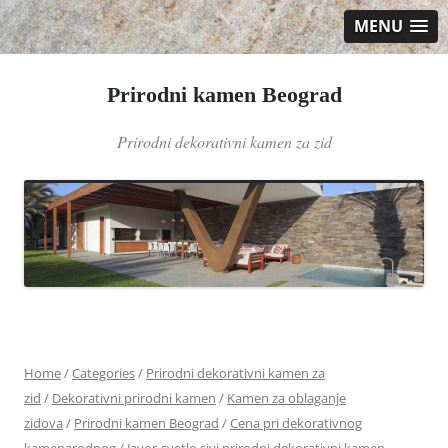
MENU
Prirodni kamen Beograd
Prirodni dekorativni kamen za zid
Skip
to
content
Home
/
Categories
/
Prirodni dekorativni kamen za
zid
/
Dekorativni prirodni kamen
/
Kamen za oblaganje
zidova
/
Prirodni kamen Beograd
/
Cena pri dekorativnog