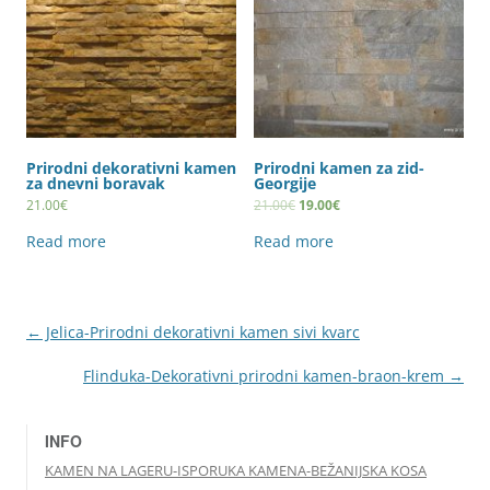
Prirodni dekorativni kamen
Prirodni kamen za zid-
za dnevni boravak
Georgije
21.00
€
21.00
€
19.00
€
Read more
Read more
← Jelica-Prirodni dekorativni kamen sivi kvarc
Flinduka-Dekorativni prirodni kamen-braon-krem →
INFO
KAMEN NA LAGERU-ISPORUKA KAMENA-BEŽANIJSKA KOSA