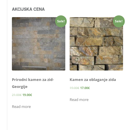
AKCIJSKA CENA
Sale!
Sale!
Prirodni kamen za zid-
Kamen za oblaganje zida
Georgije
19.00
€
17.00
€
21.00
€
19.00
€
Read more
Read more