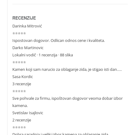
RECENZIJE
Darinka Mitrović
⭐⭐⭐⭐⭐
Ispostovan dogovor. Odlican odnos cene i kvaliteta.
Darko Martinovic
Lokalni vodič
· 1 recenzija · 88 slika
⭐⭐⭐⭐⭐
Kamen koji sam narucio za oblaganje zida, je stigao isti dan…..
Sasa Kordic
3 recenzije
⭐⭐⭐⭐⭐
Sve pohvale za firmu, ispoštovan dogovor veoma dobar izbor
kamena.
Svetislav Isajlovic
2 recenzije
⭐⭐⭐⭐⭐
Dobra saradnja i veliki izbor kamena za oblaganje zida.