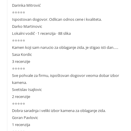
Darinka Mitrović
⭐⭐⭐⭐⭐
Ispostovan dogovor. Odlican odnos cene i kvaliteta.
Darko Martinovic
Lokalni vodič
· 1 recenzija · 88 slika
⭐⭐⭐⭐⭐
Kamen koji sam narucio za oblaganje zida, je stigao isti dan…..
Sasa Kordic
3 recenzije
⭐⭐⭐⭐⭐
Sve pohvale za firmu, ispoštovan dogovor veoma dobar izbor
kamena.
Svetislav Isajlovic
2 recenzije
⭐⭐⭐⭐⭐
Dobra saradnja i veliki izbor kamena za oblaganje zida.
Goran Pavlovic
1 recenzija