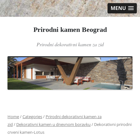
MENU
Prirodni kamen Beograd
Prirodni dekorativni kamen za zid
Skip
to
content
Home
/
Categories
/
Prirodni dekorativni kamen za
zid
/
Dekorativni kamen u dnevnom boravku
/ Dekorativni prirodni
crveni kamen-Lotus