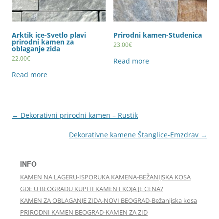
Arktik ice-Svetlo plavi
Prirodni kamen-Studenica
prirodni kamen za
23.00
€
oblaganje zida
22.00
€
Read more
Read more
← Dekorativni prirodni kamen – Rustik
Dekorativne kamene Štanglice-Emzdrav →
INFO
KAMEN NA LAGERU-ISPORUKA KAMENA-BEŽANIJSKA KOSA
GDE U BEOGRADU KUPITI KAMEN I KOJA JE CENA?
KAMEN ZA OBLAGANJE ZIDA-NOVI BEOGRAD-Bežanijska kosa
PRIRODNI KAMEN BEOGRAD-KAMEN ZA ZID