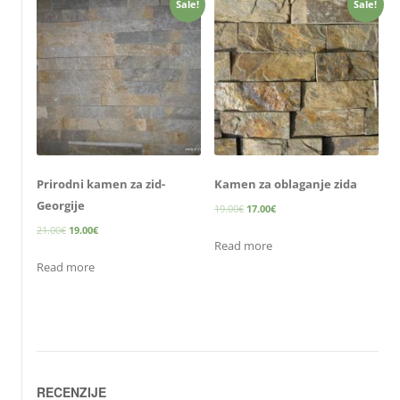
Sale!
Sale!
Prirodni kamen za zid-
Kamen za oblaganje zida
Georgije
19.00
€
17.00
€
21.00
€
19.00
€
Read more
Read more
RECENZIJE