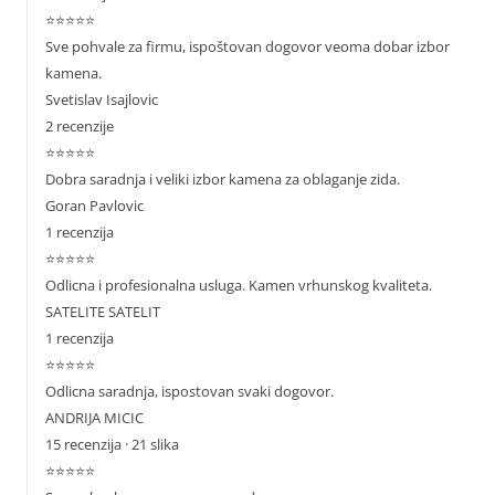
⭐⭐⭐⭐⭐
Sve pohvale za firmu, ispoštovan dogovor veoma dobar izbor
kamena.
Svetislav Isajlovic
2 recenzije
⭐⭐⭐⭐⭐
Dobra saradnja i veliki izbor kamena za oblaganje zida.
Goran Pavlovic
1 recenzija
⭐⭐⭐⭐⭐
Odlicna i profesionalna usluga. Kamen vrhunskog kvaliteta.
SATELITE SATELIT
1 recenzija
⭐⭐⭐⭐⭐
Odlicna saradnja, ispostovan svaki dogovor.
ANDRIJA MICIC
15 recenzija · 21 slika
⭐⭐⭐⭐⭐