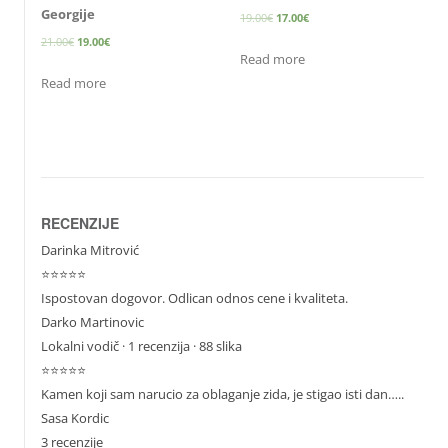
Georgije
19.00
€
17.00
€
21.00
€
19.00
€
Read more
Read more
RECENZIJE
Darinka Mitrović
⭐⭐⭐⭐⭐
Ispostovan dogovor. Odlican odnos cene i kvaliteta.
Darko Martinovic
Lokalni vodič
· 1 recenzija · 88 slika
⭐⭐⭐⭐⭐
Kamen koji sam narucio za oblaganje zida, je stigao isti dan…..
Sasa Kordic
3 recenzije