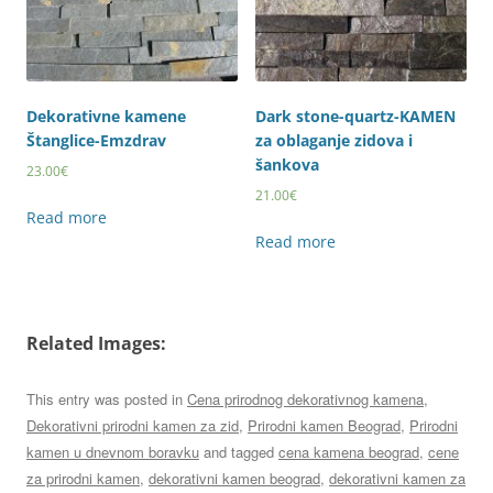
Dekorativne kamene
Dark stone-quartz-KAMEN
Štanglice-Emzdrav
za oblaganje zidova i
šankova
23.00
€
21.00
€
Read more
Read more
Related Images:
This entry was posted in
Cena prirodnog dekorativnog kamena
,
Dekorativni prirodni kamen za zid
,
Prirodni kamen Beograd
,
Prirodni
kamen u dnevnom boravku
and tagged
cena kamena beograd
,
cene
za prirodni kamen
,
dekorativni kamen beograd
,
dekorativni kamen za