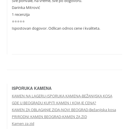
Sve pohvale, na vreme, sve po dogovoru.
Darinka Mitrović
1 recenzija
⭐⭐⭐⭐⭐
Ispostovan dogovor. Odlican odnos cene i kvaliteta.
ISPORUKA KAMENA
KAMEN NA LAGERU-ISPORUKA KAMENA-BEŽANIJSKA KOSA
GDE U BEOGRADU KUPITI KAMEN I KOJA JE CENA?
KAMEN ZA OBLAGANJE ZIDA-NOVI BEOGRAD-Bežanijska kosa
PRIRODNI KAMEN BEOGRAD-KAMEN ZA ZID
Kamen za zid