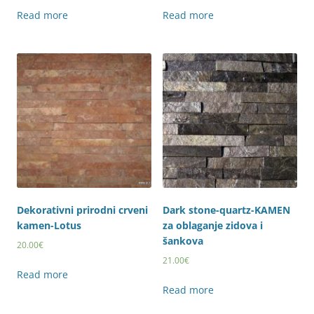
Read more
Read more
Dekorativni prirodni crveni
Dark stone-quartz-KAMEN
kamen-Lotus
za oblaganje zidova i
šankova
20.00
€
21.00
€
Read more
Read more