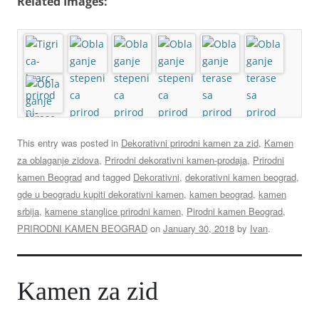
Related Images:
This entry was posted in
Dekorativni prirodni kamen za zid
,
Kamen
za oblaganje zidova
,
Prirodni dekorativni kamen-prodaja
,
Prirodni
kamen Beograd
and tagged
Dekorativni
,
dekorativni kamen beograd
,
gde u beogradu kupiti dekorativni kamen
,
kamen beograd
,
kamen
srbija
,
kamene stanglice prirodni kamen
,
Pirodni kamen Beograd
,
PRIRODNI KAMEN BEOGRAD
on
January 30, 2018
by
Ivan
.
Kamen za zid