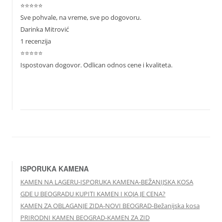
⭐⭐⭐⭐⭐
Sve pohvale, na vreme, sve po dogovoru.
Darinka Mitrović
1 recenzija
⭐⭐⭐⭐⭐
Ispostovan dogovor. Odlican odnos cene i kvaliteta.
ISPORUKA KAMENA
KAMEN NA LAGERU-ISPORUKA KAMENA-BEŽANIJSKA KOSA
GDE U BEOGRADU KUPITI KAMEN I KOJA JE CENA?
KAMEN ZA OBLAGANJE ZIDA-NOVI BEOGRAD-Bežanijska kosa
PRIRODNI KAMEN BEOGRAD-KAMEN ZA ZID