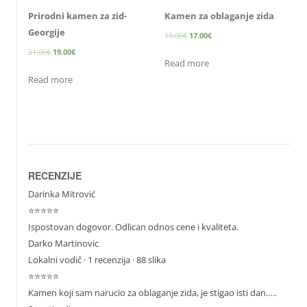
Prirodni kamen za zid-
Kamen za oblaganje zida
Georgije
19.00
€
17.00
€
21.00
€
19.00
€
Read more
Read more
RECENZIJE
Darinka Mitrović
⭐⭐⭐⭐⭐
Ispostovan dogovor. Odlican odnos cene i kvaliteta.
Darko Martinovic
Lokalni vodič
· 1 recenzija · 88 slika
⭐⭐⭐⭐⭐
Kamen koji sam narucio za oblaganje zida, je stigao isti dan…..