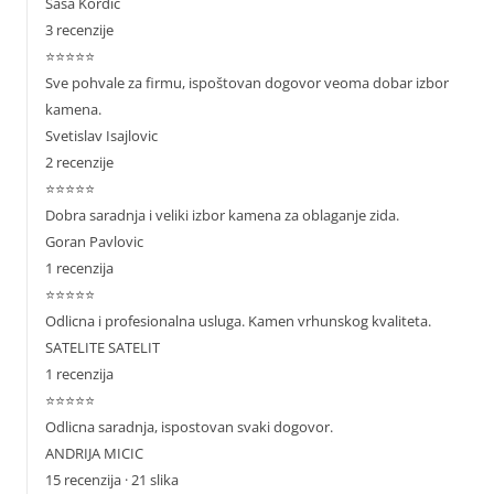
Sasa Kordic
3 recenzije
⭐⭐⭐⭐⭐
Sve pohvale za firmu, ispoštovan dogovor veoma dobar izbor
kamena.
Svetislav Isajlovic
2 recenzije
⭐⭐⭐⭐⭐
Dobra saradnja i veliki izbor kamena za oblaganje zida.
Goran Pavlovic
1 recenzija
⭐⭐⭐⭐⭐
Odlicna i profesionalna usluga. Kamen vrhunskog kvaliteta.
SATELITE SATELIT
1 recenzija
⭐⭐⭐⭐⭐
Odlicna saradnja, ispostovan svaki dogovor.
ANDRIJA MICIC
15 recenzija · 21 slika