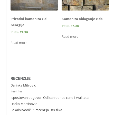
Prirodni kamen za zid-
Kamen za oblaganje zida
Georgije
19.00
€
17.00
€
21.00
€
19.00
€
Read more
Read more
RECENZIJE
Darinka Mitrović
⭐⭐⭐⭐⭐
Ispostovan dogovor. Odlican odnos cene i kvaliteta.
Darko Martinovic
Lokalni vodič
· 1 recenzija · 88 slika