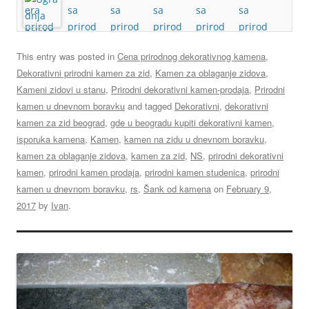
This entry was posted in
Cena prirodnog dekorativnog kamena
,
Dekorativni prirodni kamen za zid
,
Kamen za oblaganje zidova
,
Kameni zidovi u stanu
,
Prirodni dekorativni kamen-prodaja
,
Prirodni
kamen u dnevnom boravku
and tagged
Dekorativni
,
dekorativni
kamen za zid beograd
,
gde u beogradu kupiti dekorativni kamen
,
isporuka kamena
,
Kamen
,
kamen na zidu u dnevnom boravku
,
kamen za oblaganje zidova
,
kamen za zid
,
NS
,
prirodni dekorativni
kamen
,
prirodni kamen prodaja
,
prirodni kamen studenica
,
prirodni
kamen u dnevnom boravku
,
rs
,
Šank od kamena
on
February 9,
2017
by
Ivan
.