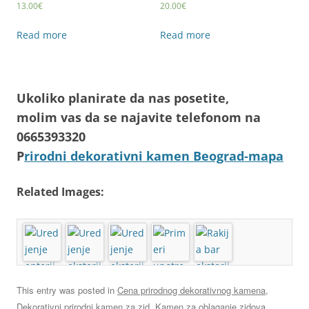
13.00
€
20.00
€
Read more
Read more
Ukoliko planirate da nas posetite,
molim vas da se najavite telefonom na
0665393320
P
rirodni dekorativni kamen Beograd-mapa
Related Images:
This entry was posted in
Cena prirodnog dekorativnog kamena
,
Dekorativni prirodni kamen za zid
,
Kamen za oblaganje zidova
,