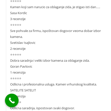
⭐⭐⭐⭐⭐
Kamen koji sam narucio za oblaganje zida, je stigao isti dan…..
Sasa Kordic
3 recenzije
⭐⭐⭐⭐⭐
Sve pohvale za firmu, ispoštovan dogovor veoma dobar izbor
kamena.
Svetislav Isajlovic
2 recenzije
⭐⭐⭐⭐⭐
Dobra saradnja i veliki izbor kamena za oblaganje zida.
Goran Pavlovic
1 recenzija
⭐⭐⭐⭐⭐
Odlicna i profesionalna usluga. Kamen vrhunskog kvaliteta.
SATELITE SATELIT
1 recenzija
⭐⭐⭐⭐⭐
Odlicna saradnja, ispostovan svaki dogovor.