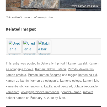
Dekorativni kamen za oblaganje zida
Related Images:
This entry was posted in
Dekorativni prirodni kamen za zid
,
Kamen
za oblaganje zidova
,
Kameni zidovi u stanu
,
Prirodni dekorativni
kamen-prodaja
,
Prirodni kamen Beograd
and tagged
kamen za zid
,
kamen-za-kamin
,
kamen-za-oblaganje
,
kamene obloge
,
kameni-luk
,
kameni-stub
,
kamenoloma
,
kapije
,
novi beograd
,
oblaganje-ograda-
kamenom
,
oblaganje-zidova-kamenom
,
prirodni-kamen
,
rasveta
,
sečeni kamen
on
February 7, 2019
by
Ivan
.