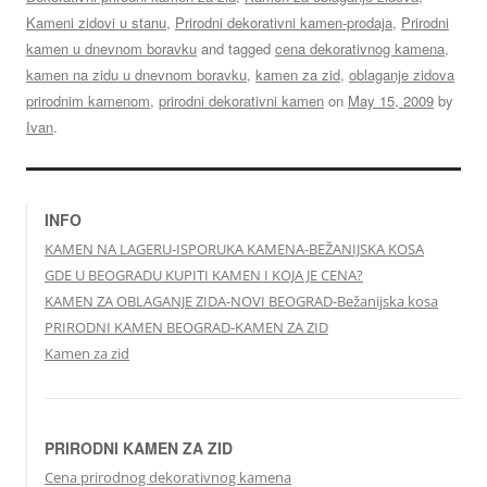
Kameni zidovi u stanu
,
Prirodni dekorativni kamen-prodaja
,
Prirodni
kamen u dnevnom boravku
and tagged
cena dekorativnog kamena
,
kamen na zidu u dnevnom boravku
,
kamen za zid
,
oblaganje zidova
prirodnim kamenom
,
prirodni dekorativni kamen
on
May 15, 2009
by
Ivan
.
INFO
KAMEN NA LAGERU-ISPORUKA KAMENA-BEŽANIJSKA KOSA
GDE U BEOGRADU KUPITI KAMEN I KOJA JE CENA?
KAMEN ZA OBLAGANJE ZIDA-NOVI BEOGRAD-Bežanijska kosa
PRIRODNI KAMEN BEOGRAD-KAMEN ZA ZID
Kamen za zid
PRIRODNI KAMEN ZA ZID
Cena prirodnog dekorativnog kamena