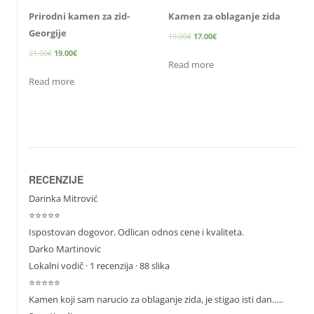
Prirodni kamen za zid-
Kamen za oblaganje zida
Georgije
19.00
€
17.00
€
21.00
€
19.00
€
Read more
Read more
RECENZIJE
Darinka Mitrović
⭐⭐⭐⭐⭐
Ispostovan dogovor. Odlican odnos cene i kvaliteta.
Darko Martinovic
Lokalni vodič
· 1 recenzija · 88 slika
⭐⭐⭐⭐⭐
Kamen koji sam narucio za oblaganje zida, je stigao isti dan…..