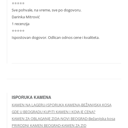
⭐⭐⭐⭐⭐
Sve pohvale, na vreme, sve po dogovoru.
Darinka Mitrović
1 recenzija
⭐⭐⭐⭐⭐
Ispostovan dogovor. Odlican odnos cene i kvaliteta.
ISPORUKA KAMENA
KAMEN NA LAGERU-ISPORUKA KAMENA-BEŽANIJSKA KOSA
GDE U BEOGRADU KUPITI KAMEN I KOJA JE CENA?
KAMEN ZA OBLAGANJE ZIDA-NOVI BEOGRAD-Bežanijska kosa
PRIRODNI KAMEN BEOGRAD-KAMEN ZA ZID