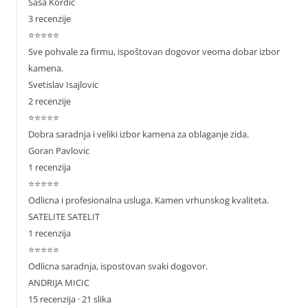
Sasa Kordic
3 recenzije
⭐⭐⭐⭐⭐
Sve pohvale za firmu, ispoštovan dogovor veoma dobar izbor
kamena.
Svetislav Isajlovic
2 recenzije
⭐⭐⭐⭐⭐
Dobra saradnja i veliki izbor kamena za oblaganje zida.
Goran Pavlovic
1 recenzija
⭐⭐⭐⭐⭐
Odlicna i profesionalna usluga. Kamen vrhunskog kvaliteta.
SATELITE SATELIT
1 recenzija
⭐⭐⭐⭐⭐
Odlicna saradnja, ispostovan svaki dogovor.
ANDRIJA MICIC
15 recenzija · 21 slika