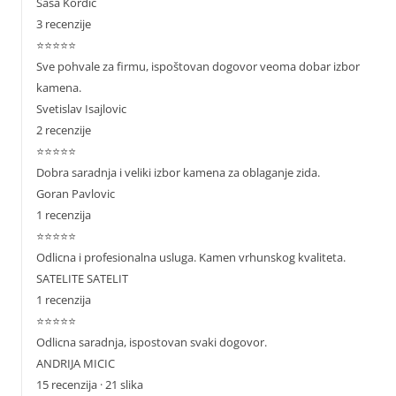
Sasa Kordic
3 recenzije
⭐⭐⭐⭐⭐
Sve pohvale za firmu, ispoštovan dogovor veoma dobar izbor
kamena.
Svetislav Isajlovic
2 recenzije
⭐⭐⭐⭐⭐
Dobra saradnja i veliki izbor kamena za oblaganje zida.
Goran Pavlovic
1 recenzija
⭐⭐⭐⭐⭐
Odlicna i profesionalna usluga. Kamen vrhunskog kvaliteta.
SATELITE SATELIT
1 recenzija
⭐⭐⭐⭐⭐
Odlicna saradnja, ispostovan svaki dogovor.
ANDRIJA MICIC
15 recenzija · 21 slika