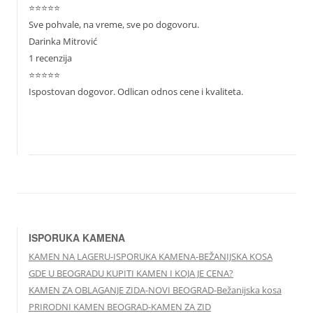
⭐⭐⭐⭐⭐
Sve pohvale, na vreme, sve po dogovoru.
Darinka Mitrović
1 recenzija
⭐⭐⭐⭐⭐
Ispostovan dogovor. Odlican odnos cene i kvaliteta.
ISPORUKA KAMENA
KAMEN NA LAGERU-ISPORUKA KAMENA-BEŽANIJSKA KOSA
GDE U BEOGRADU KUPITI KAMEN I KOJA JE CENA?
KAMEN ZA OBLAGANJE ZIDA-NOVI BEOGRAD-Bežanijska kosa
PRIRODNI KAMEN BEOGRAD-KAMEN ZA ZID