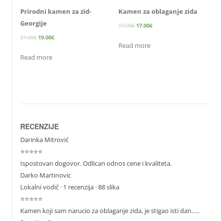
Prirodni kamen za zid-
Kamen za oblaganje zida
Georgije
19.00
€
17.00
€
21.00
€
19.00
€
Read more
Read more
RECENZIJE
Darinka Mitrović
⭐⭐⭐⭐⭐
Ispostovan dogovor. Odlican odnos cene i kvaliteta.
Darko Martinovic
Lokalni vodič
· 1 recenzija · 88 slika
⭐⭐⭐⭐⭐
Kamen koji sam narucio za oblaganje zida, je stigao isti dan…..