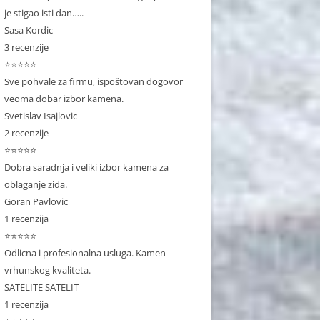
je stigao isti dan…..
Sasa Kordic
3 recenzije
⭐⭐⭐⭐⭐
Sve pohvale za firmu, ispoštovan dogovor
veoma dobar izbor kamena.
Svetislav Isajlovic
2 recenzije
⭐⭐⭐⭐⭐
Dobra saradnja i veliki izbor kamena za
oblaganje zida.
Goran Pavlovic
1 recenzija
⭐⭐⭐⭐⭐
Odlicna i profesionalna usluga. Kamen
vrhunskog kvaliteta.
SATELITE SATELIT
1 recenzija