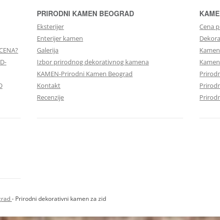
PRIRODNI KAMEN BEOGRAD
KAME
Eksterijer
Cena p
Enterijer kamen
Dekora
 CENA?
Galerija
Kamen 
D-
Izbor prirodnog dekorativnog kamena
Kameni
KAMEN-Prirodni Kamen Beograd
Prirod
D
Kontakt
Prirod
Recenzije
Prirod
grad
- Prirodni dekorativni kamen za zid