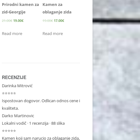
Prirodni kamen za
Kamen za
zid-Georgije
oblaganje zida
21.00
€
19.00
€
19.00
€
17.00
€
Read more
Read more
RECENZIJE
Darinka Mitrović
⭐⭐⭐⭐⭐
Ispostovan dogovor. Odlican odnos cene i
kvaliteta.
Darko Martinovic
Lokalni vodič
· 1 recenzija · 88 slika
⭐⭐⭐⭐⭐
Kamen koji sam narucio za oblaganje zida,