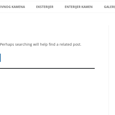
Skip
to
TIVNOG KAMENA
EKSTERIJER
ENTERIJER KAMEN
GALERI
content
Perhaps searching will help find a related post.