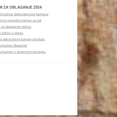
N ZA OBLAGANJE ZIDA
rirodnog dekorativnog kamena
tivni prirodni kamen za zid
za oblaganje zidova
 zidovi u stanu
ni dekorativni kamen-prodaja
ni kamen Beograd
ni kamen u dnevnom boravku